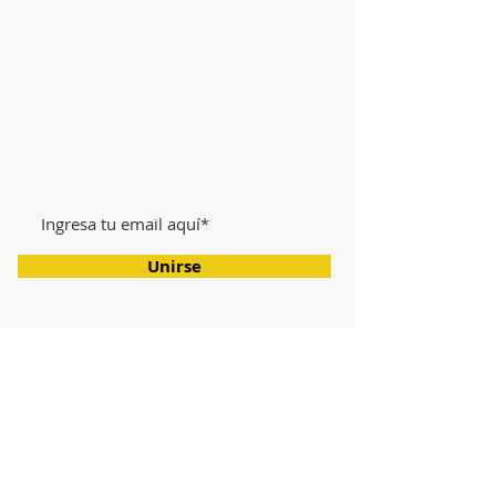
Via email
merkato@era-mx.org
foresta@era-mx.org
​ÚNETE A NUESTRAS OFERTAS
FABULOSAS!
Unirse
Redes sociales