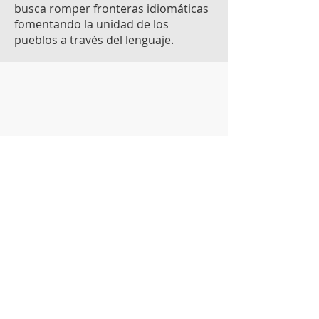
busca romper fronteras idiomáticas
fomentando la unidad de los
pueblos a través del lenguaje.
¿Quieres saber más?
Comunícate con nosotros,
estaremos gustosos de atenderte
Utiliza las siguientes vías de
contacto:
Via email
merkato@era-mx.org