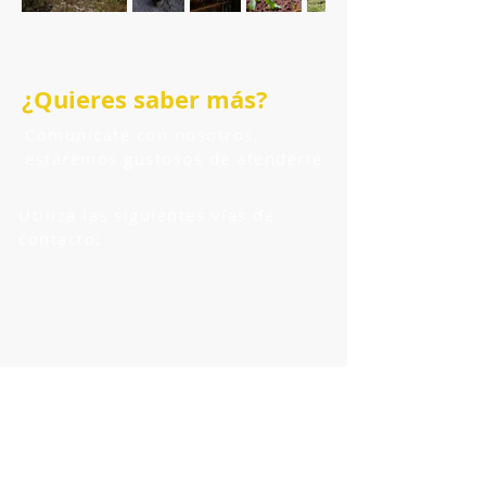
¿Quieres saber más?
Comunícate con nosotros,
estaremos gustosos de atenderte
Utiliza las siguientes vías de
contacto:
Via email
merkato@era-mx.org
foresta@era-mx.org
​ÚNETE A NUESTRAS OFERTAS
FABULOSAS!